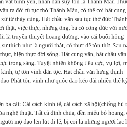
ạn vật bình yên, nhân dân suy tôn là Thánh Mẫu Th
văn ra đời từ tục thờ Thánh Mẫu, có thể coi hát cung
ất xứ từ thày cúng. Hát chầu văn sau tục thờ đức Thán
i thật, việc thực, những ông, bà có công đức với nư
dù là truyền thuyết hoang đường, vào cái buổi hồng
ự thích như là ngưới thật, có thực để tôn thờ. Sau n
 thực, hiện thực đời sống. Hát cung văn, hát chầu văn
cực trong sáng. Tuyệt nhiên không tiêu cực, vụ lợi, 
h kính, tự tôn vinh dân tộc. Hát chầu văn hưng thịnh
đạo Phật tôn vinh như quốc đạo kéo dài nhiều thế k
.
n ba cải: Cải cách kinh tế, cải cách xã hội(chống hủ 
hóa nghệ thuật. Tất cả đình chùa, đền miếu bỏ hoang, 
người mộ đạo lén lút đi lễ, bị coi là những người lạc 