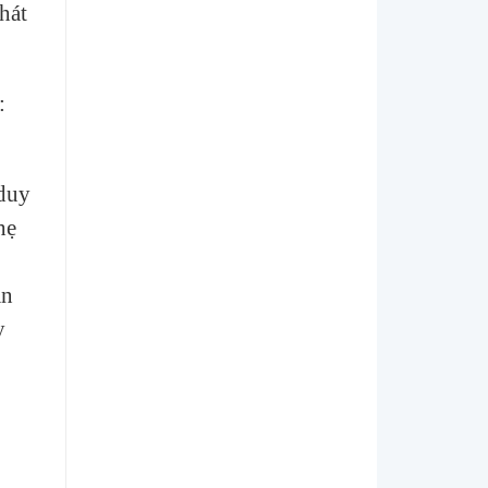
hát
:
 duy
hẹ
ần
y