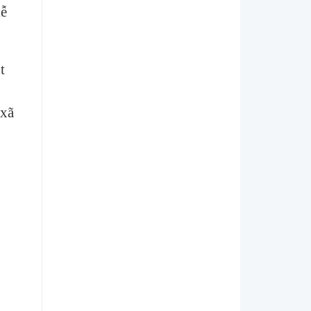
lễ
t
 xã