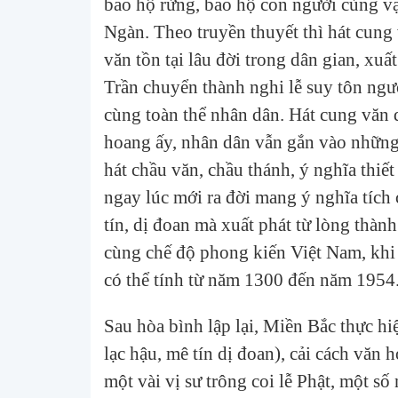
bảo hộ rừng, bảo hộ con người cùng v
Ngàn. Theo truyền thuyết thì hát cung 
văn tồn tại lâu đời trong dân gian, xu
Trần chuyển thành nghi lễ suy tôn ngườ
cùng toàn thể nhân dân. Hát cung văn 
hoang ấy, nhân dân vẫn gắn vào những s
hát chầu văn, chầu thánh, ý nghĩa thiết
ngay lúc mới ra đời mang ý nghĩa tích 
tín, dị đoan mà xuất phát từ lòng thàn
cùng chế độ phong kiến Việt Nam, khi 
có thể tính từ năm 1300 đến năm 1954
Sau hòa bình lập lại, Miền Bắc thực hiệ
lạc hậu, mê tín dị đoan), cải cách văn 
một vài vị sư trông coi lễ Phật, một số 