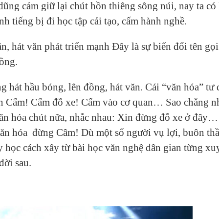
ũng cảm giữ lại chút hồn thiêng sông núi, nay ta có 
h tiếng bị đi học tập cải tạo, cấm hành nghề.
n, hát văn phát triển mạnh Đây là sự biến đổi tên gọi
đồng.
ng hát hầu bóng, lên đồng, hát văn. Cái “văn hóa” tư
biển Cấm! Cấm đỗ xe! Cấm vào cơ quan… Sao chẳng n
ăn hóa chút nữa, nhắc nhau: Xin đừng đỗ xe ở đây…
văn hóa đừng Câm! Dù một số người vụ lợi, buôn th
y học cách xây từ bài học văn nghệ dân gian từng xu
đời sau.