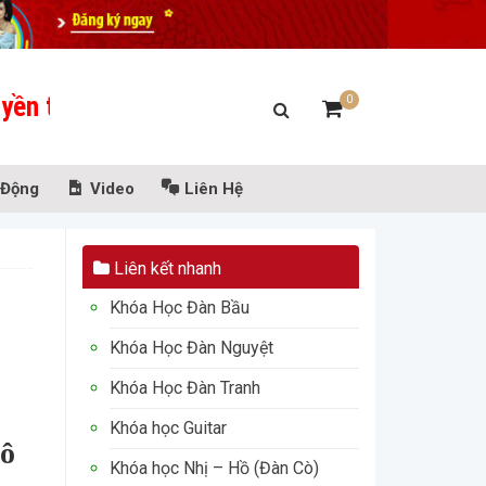
ống Thăng Long - Nếu bạn nhìn đủ sâu, bạn s
0
 Động
Video
Liên Hệ
Liên kết nhanh
Khóa Học Đàn Bầu
Khóa Học Đàn Nguyệt
Khóa Học Đàn Tranh
Khóa học Guitar
vô
Khóa học Nhị – Hồ (Đàn Cò)