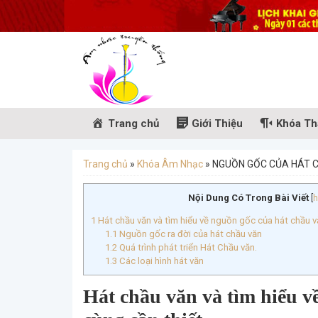
Trang chủ
Giới Thiệu
Khóa Th
Trang chủ
»
Khóa Âm Nhạc
»
NGUỒN GỐC CỦA HÁT 
Nội Dung Có Trong Bài Viết
[
h
1
Hát chầu văn và tìm hiểu về nguồn gốc của hát chầu vă
1.1
Nguồn gốc ra đời của hát chầu văn
1.2
Quá trình phát triển Hát Chầu văn.
1.3
Các loại hình hát văn
Hát chầu văn và tìm hiểu về