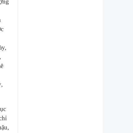
ượng
h
ớc
ày,
,
mê
ỷ,
tục
chỉ
hậu,