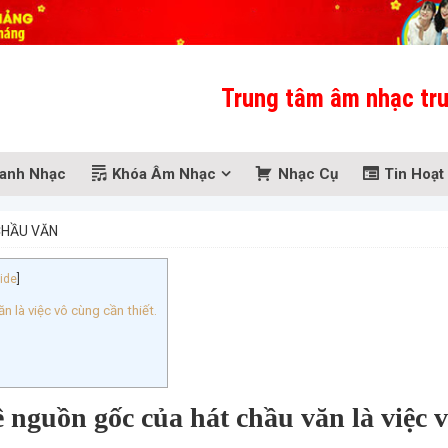
Trung tâm âm nhạc truyền th
anh Nhạc
Khóa Âm Nhạc
Nhạc Cụ
Tin Hoạt
CHẦU VĂN
ide
]
n là việc vô cùng cần thiết.
 nguồn gốc của hát chầu văn là việc 