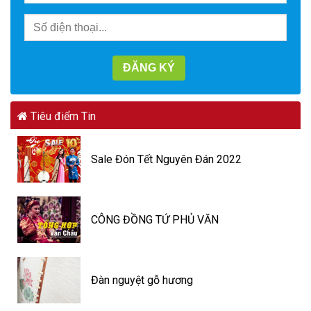
Tiêu điểm Tin
Sale Đón Tết Nguyên Đán 2022
CÔNG ĐỒNG TỨ PHỦ VĂN
Đàn nguyệt gỗ hương