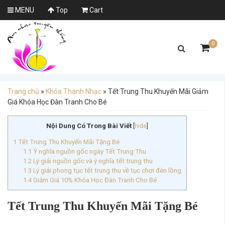
MENU
Top
Cart
0
Trang chủ
»
Khóa Thanh Nhạc
»
Tết Trung Thu Khuyến Mãi Giảm
Giá Khóa Học Đàn Tranh Cho Bé
Nội Dung Có Trong Bài Viết
[
hide
]
1
Tết Trung Thu Khuyến Mãi Tặng Bé
1.1
Ý nghĩa nguồn gốc ngày Tết Trung Thu
1.2
Lý giải nguồn gốc và ý nghĩa tết trung thu
1.3
Lý giải phong tục tết trung thu về tục chơi đèn lồng
1.4
Giảm Giá 10% Khóa Học Đàn Tranh Cho Bé
Tết Trung Thu Khuyến Mãi Tặng Bé